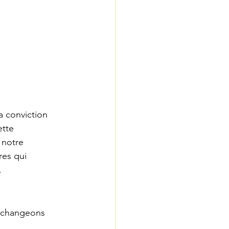
a conviction 
ette 
 notre 
es qui 
.
 changeons 