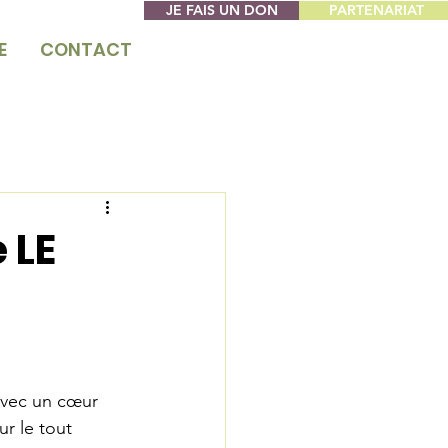
JE FAIS UN DON
PARTENARIAT
E
CONTACT
 LE
avec un cœur 
r le tout 