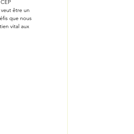
E CEP 
 veut être un 
défis que nous 
en vital aux 